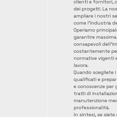
clienti e fornitor
dei progetti. La no
ampliare i nostri s
come l'industria del
Operiamo principal
garantire massima 
consapevoli dell'im
costantemente per 
normative vigenti e
lavora.

Quando scegliete i
qualificati e prepa
e conoscenze per gar
tratti di installazi
manutenzione mecca
professionalità.

In sintesi, se siete