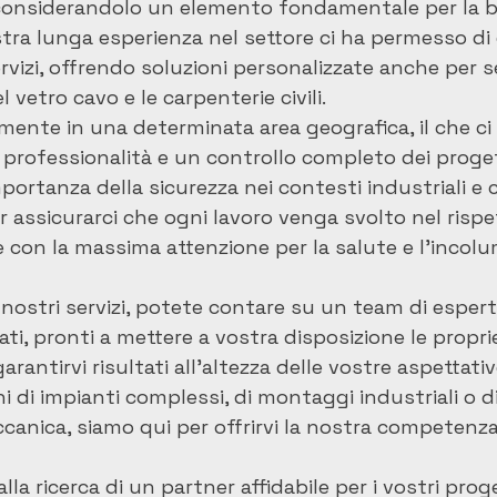
i, considerandolo un elemento fondamentale per la b
stra lunga esperienza nel settore ci ha permesso di 
ervizi, offrendo soluzioni personalizzate anche per se
 vetro cavo e le carpenterie civili.

mente in una determinata area geografica, il che ci
professionalità e un controllo completo dei proget
portanza della sicurezza nei contesti industriali e
assicurarci che ogni lavoro venga svolto nel rispet
 con la massima attenzione per la salute e l'incolumi
 nostri servizi, potete contare su un team di esper
rati, pronti a mettere a vostra disposizione le prop
antirvi risultati all'altezza delle vostre aspettative
oni di impianti complessi, di montaggi industriali o di
nica, siamo qui per offrirvi la nostra competenza
 alla ricerca di un partner affidabile per i vostri proge