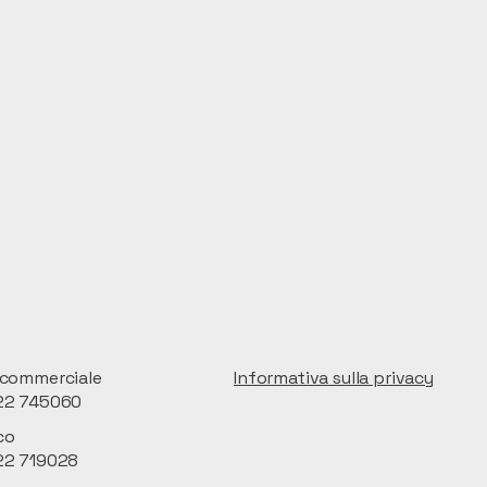
/commerciale
Informativa sulla privacy
22 745060
co
22 719028