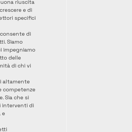
uona riuscita 
crescere e di 
ttori specifici 
 consente di 
ti. Siamo 
 ci impegniamo 
to delle 
tà di chi vi 
ti altamente 
rie competenze 
. Sia che si 
 interventi di 
 e 
tti 