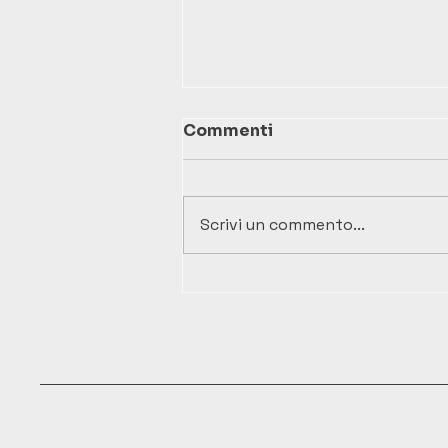
Commenti
Scrivi un commento...
Impianti industriali e
montaggi: una storia di
successo