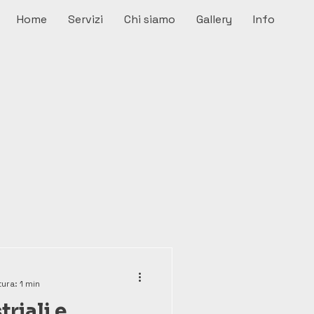
Home
Servizi
Chi siamo
Gallery
Info
ura: 1 min
riali e