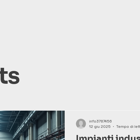
ts
info3787456
12 giu 2025
Tempo di lett
Impianti indust