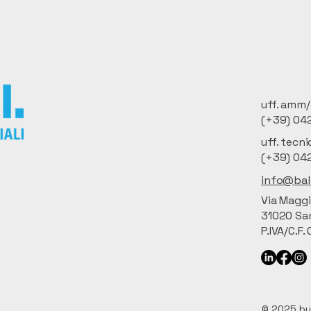
uff. amm
(+39) 04
uff. tecni
(+39) 04
info@bald
Via Maggi
31020 San
P.IVA/C.F
© 2025 by