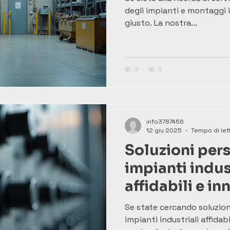
degli impianti e montaggi i
giusto. La nostra...
info3787456
12 giu 2025
Tempo di lett
Soluzioni pers
impianti indust
affidabili e in
Se state cercando soluzion
impianti industriali affidabi