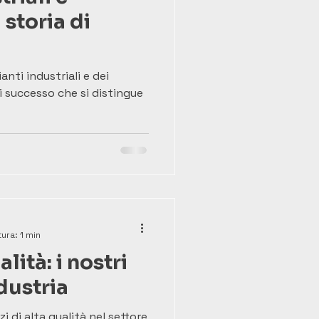
storia di
nti industriali e dei
i successo che si distingue
ura: 1 min
lità: i nostri
ndustria
izi di alta qualità nel settore