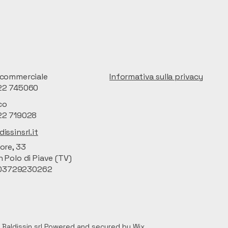
/commerciale
Informativa sulla privacy
22 745060
co
22 719028
issinsrl.it
ore, 33
 Polo di Piave (TV)
. 03729230262
 Baldissin srl Powered and secured by
Wix